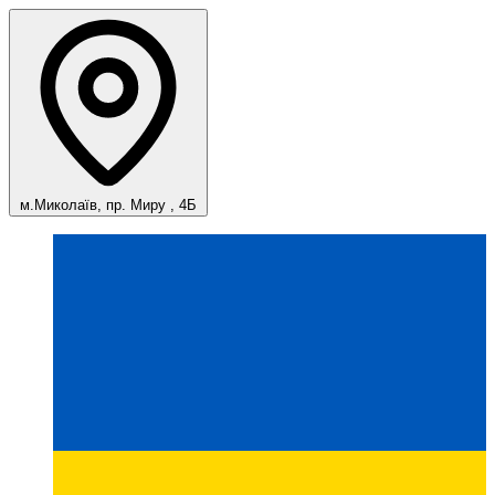
м.Миколаїв, пр. Миру , 4Б