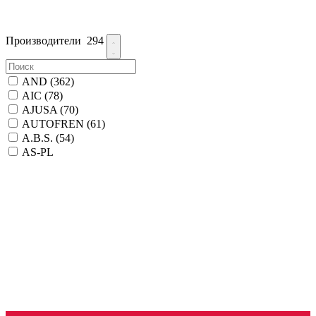
Производители
294
AND
(362)
AIC
(78)
AJUSA
(70)
AUTOFREN
(61)
A.B.S.
(54)
AS-PL