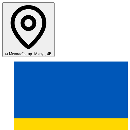
м.Миколаїв, пр. Миру , 4Б