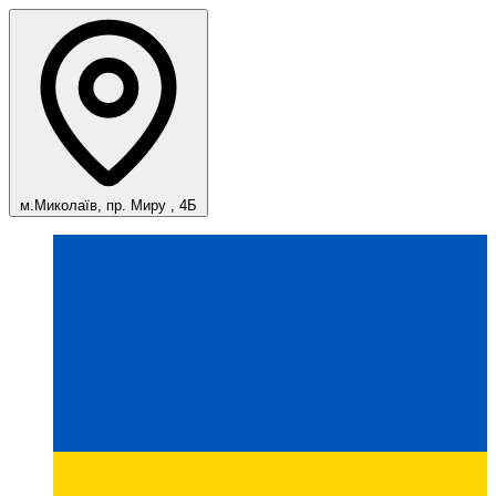
м.Миколаїв, пр. Миру , 4Б