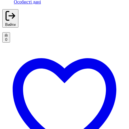
Особисті дані
Вийти
0