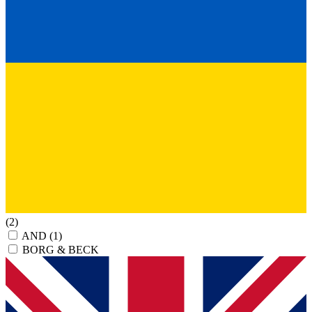
(2)
AND
(1)
BORG & BECK