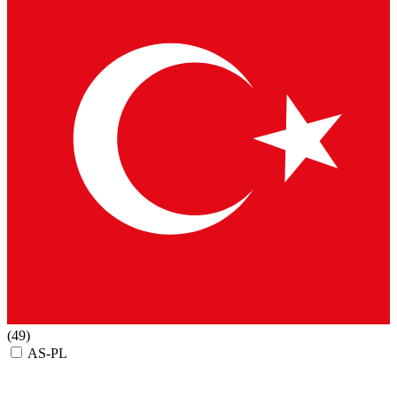
(49)
AS-PL