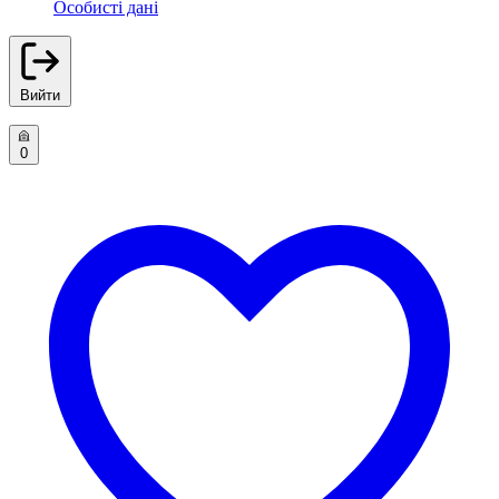
Особисті дані
Вийти
0