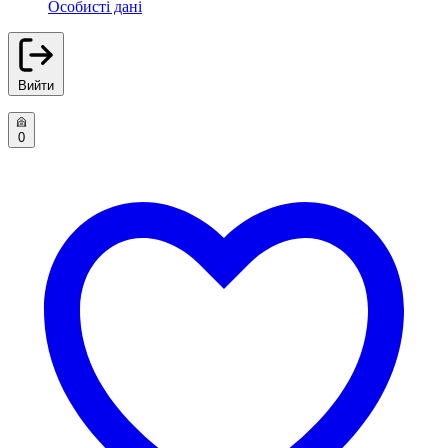
Особисті дані
Вийти
0