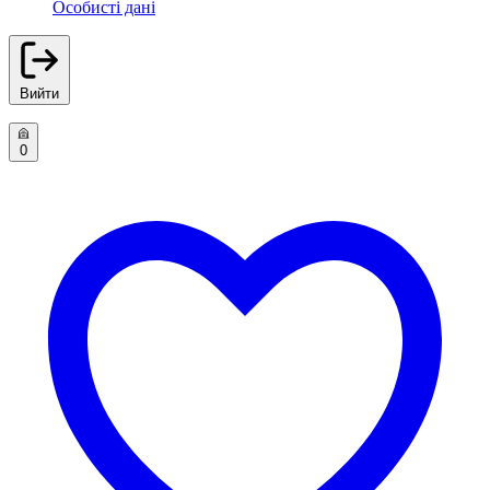
Особисті дані
Вийти
0