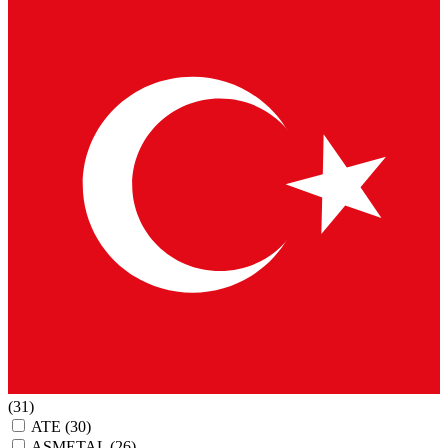
(31)
ATE
(30)
ASMETAL
(26)