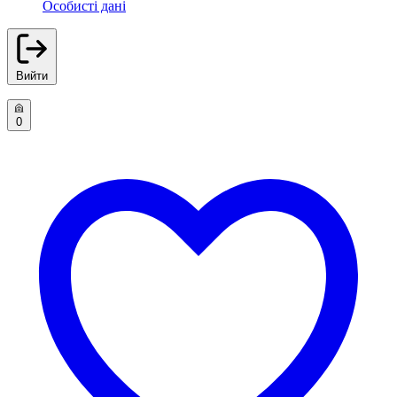
Особисті дані
Вийти
0