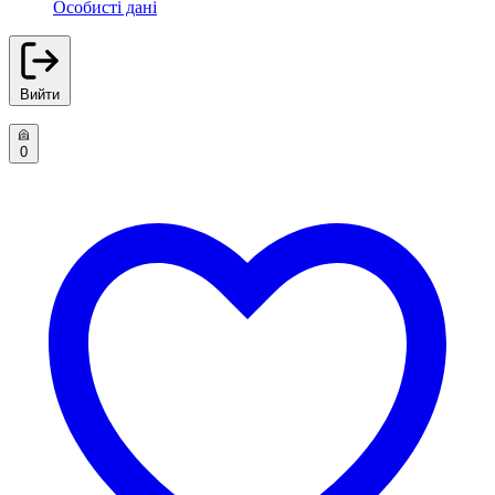
Особисті дані
Вийти
0