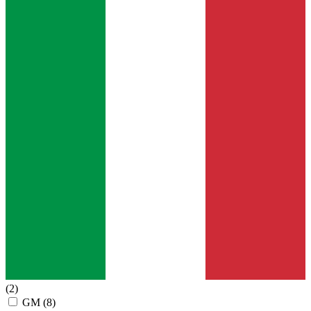
(2)
GM
(8)