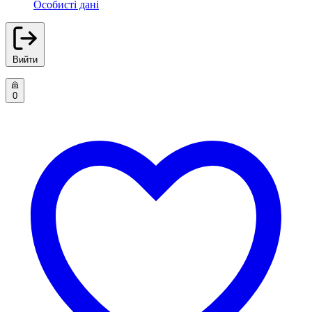
Особисті дані
Вийти
0