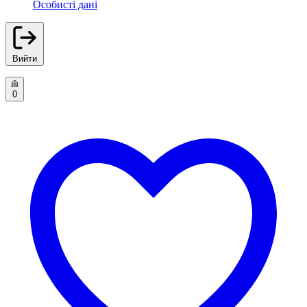
Особисті дані
Вийти
0