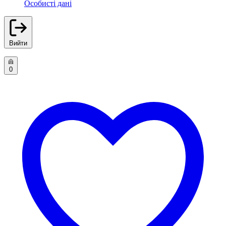
Особисті дані
Вийти
0