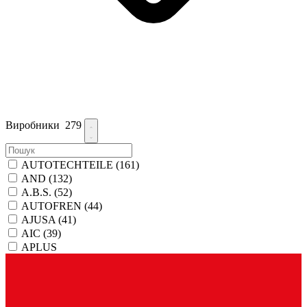
Виробники
279
AUTOTECHTEILE
(161)
AND
(132)
A.B.S.
(52)
AUTOFREN
(44)
AJUSA
(41)
AIC
(39)
APLUS