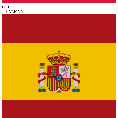
(24)
ALKAR