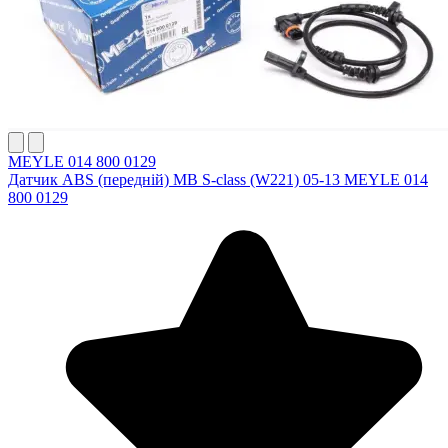
MEYLE 014 800 0129
Датчик ABS (передній) MB S-class (W221) 05-13 MEYLE 014
800 0129