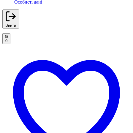
Особисті дані
Вийти
0