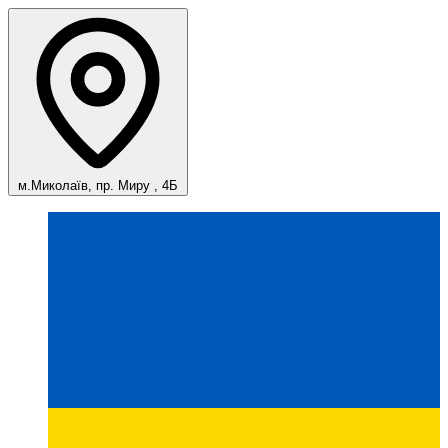
м.Миколаїв, пр. Миру , 4Б