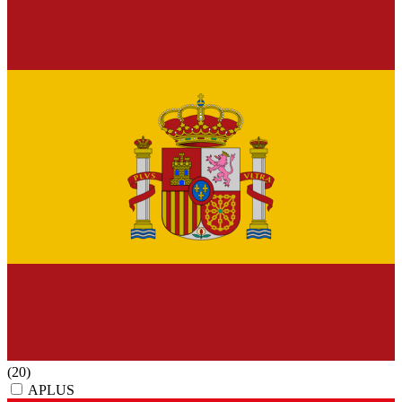
(20)
APLUS