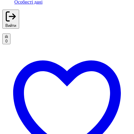
Особисті дані
Вийти
0