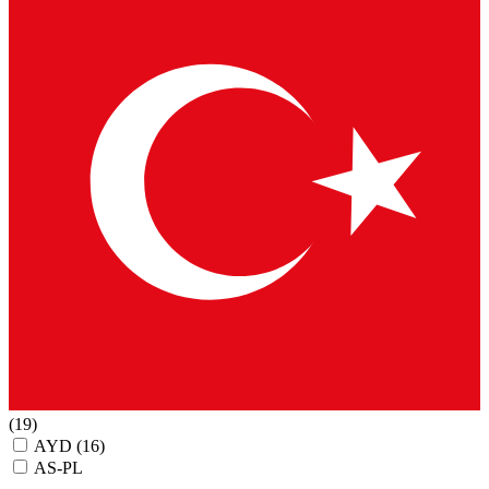
(19)
AYD
(16)
AS-PL