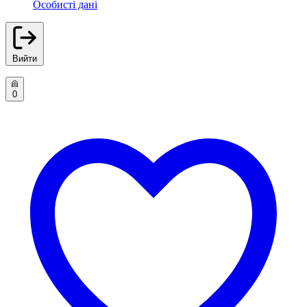
Особисті дані
Вийти
0