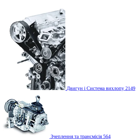
Двигун і Система вихлопу
2149
Зчеплення та трансмісія
564