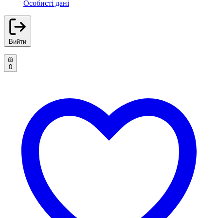
Особисті дані
Вийти
0