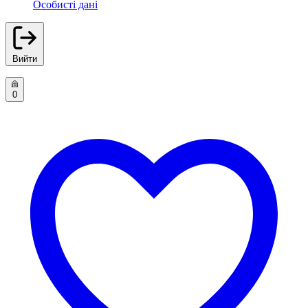
Особисті дані
Вийти
0