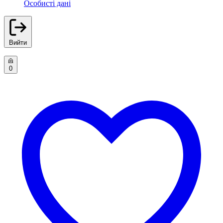
Особисті дані
Вийти
0