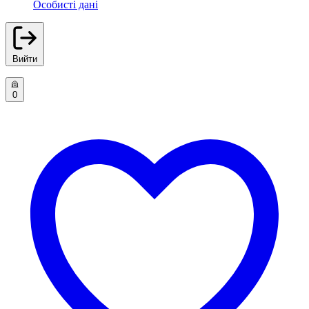
Особисті дані
Вийти
0