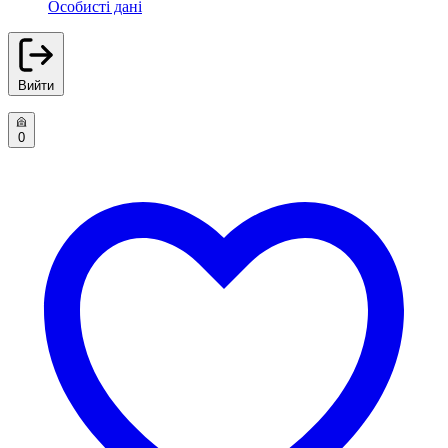
Особисті дані
Вийти
0