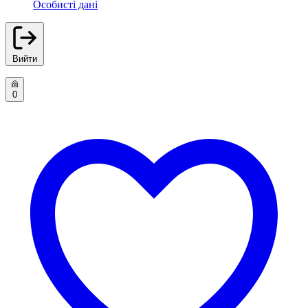
Особисті дані
Вийти
0