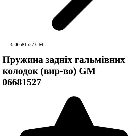
06681527 GM
Пружина задніх гальмівних
колодок (вир-во) GM
06681527