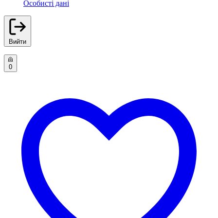
Особисті дані
Вийти
0