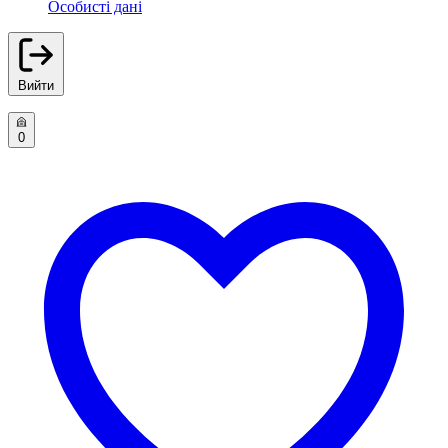
Особисті дані
Вийти
0