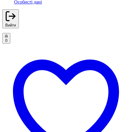
Особисті дані
Вийти
0