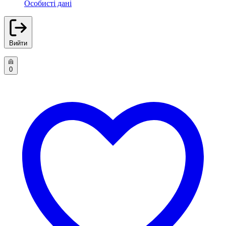
Особисті дані
Вийти
0