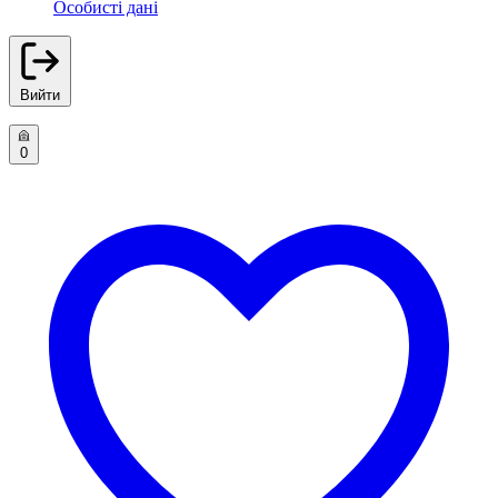
Особисті дані
Вийти
0