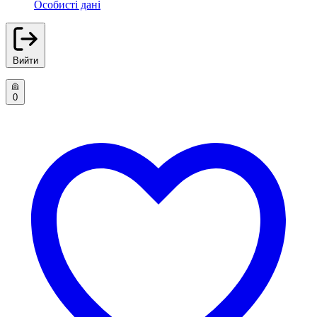
Особисті дані
Вийти
0