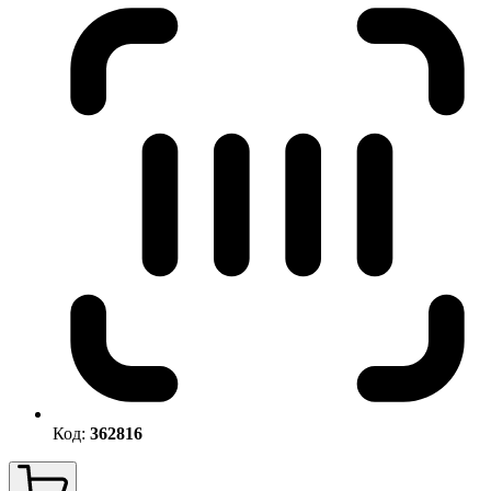
Код:
362816