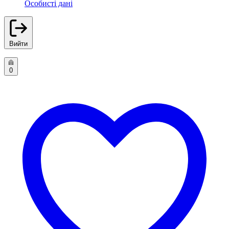
Особисті дані
Вийти
0