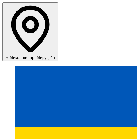
м.Миколаїв, пр. Миру , 4Б