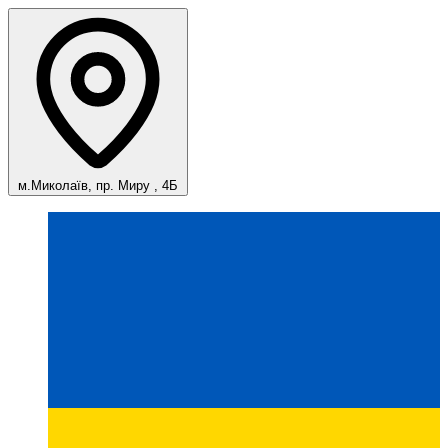
м.Миколаїв, пр. Миру , 4Б