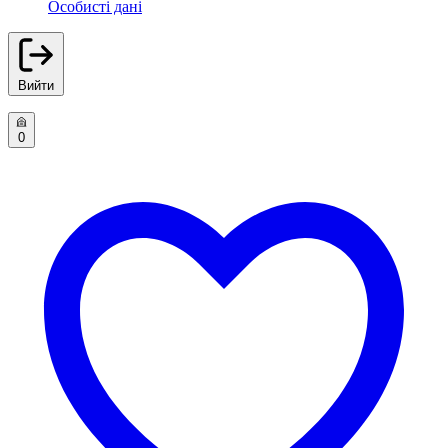
Особисті дані
Вийти
0