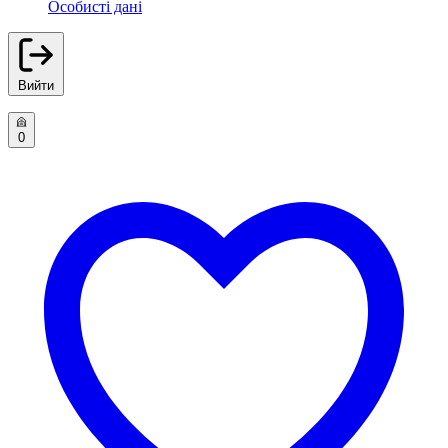
Особисті дані
Вийти
0