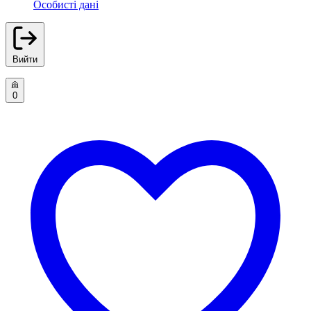
Особисті дані
Вийти
0