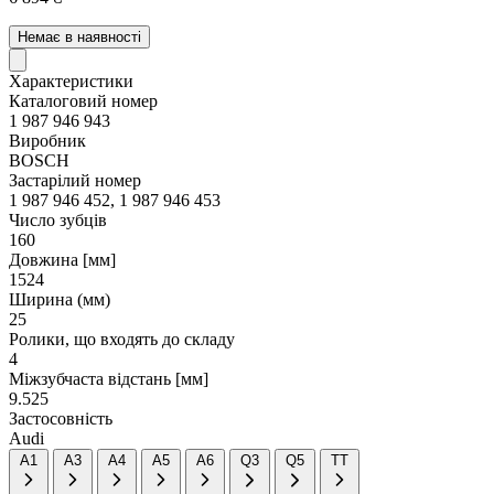
Немає в наявності
Характеристики
Каталоговий номер
1 987 946 943
Виробник
BOSCH
Застарілий номер
1 987 946 452, 1 987 946 453
Число зубців
160
Довжина [мм]
1524
Ширина (мм)
25
Ролики, що входять до складу
4
Міжзубчаста відстань [мм]
9.525
Застосовність
Audi
A1
A3
A4
A5
A6
Q3
Q5
TT