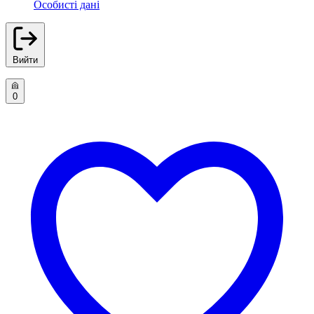
Особисті дані
Вийти
0