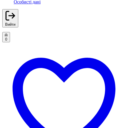
Особисті дані
Вийти
0