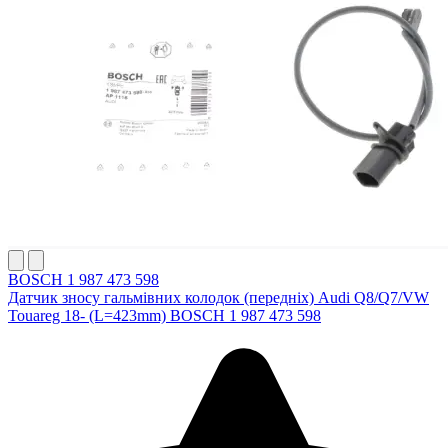
BOSCH 1 987 473 598
Датчик зносу гальмівних колодок (передніх) Audi Q8/Q7/VW
Touareg 18- (L=423mm) BOSCH 1 987 473 598